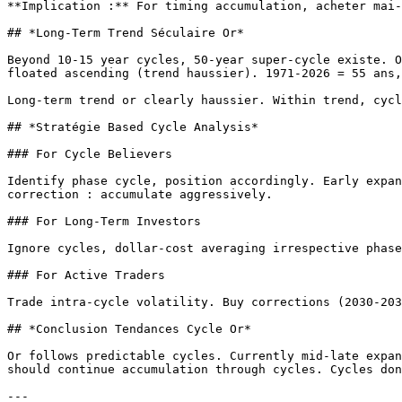
**Implication :** For timing accumulation, acheter mai-
## *Long-Term Trend Séculaire Or*

Beyond 10-15 year cycles, 50-year super-cycle existe. O
floated ascending (trend haussier). 1971-2026 = 55 ans,
Long-term trend or clearly haussier. Within trend, cycl
## *Stratégie Based Cycle Analysis*

### For Cycle Believers

Identify phase cycle, position accordingly. Early expan
correction : accumulate aggressively.

### For Long-Term Investors

Ignore cycles, dollar-cost averaging irrespective phase
### For Active Traders

Trade intra-cycle volatility. Buy corrections (2030-203
## *Conclusion Tendances Cycle Or*

Or follows predictable cycles. Currently mid-late expan
should continue accumulation through cycles. Cycles don
---
