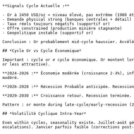
**Signals Cycle Actuelle :**

- Or à 2450 USD/oz = niveau élevé, pas extrême (1980 ét
- Demande physical strong (banques centrales + détail)

- Taux réels toujours négatifs (supportif or)

- Offre constrained (production minière stagnante)

- Geopolitique instable (supportif or)

Conclusion : Or probablement mid-cycle haussier. Accélé
## *Cycle Or vs Cycle Économique*

Important : cycle or ≠ cycle économique. Or montent lor
or less attractive).

**2024-2026 :** Économie modérée (croissance 2-3%), inf
modéré.

**2026-2028 :** Récession Probable anticipée. Recession
**2029-2030 :** Croissance retour. Recession terminée. 
Pattern : or monte during late-cycle/early-recession (2
## *Volatilité Cyclique Intra-Year*

Even within cycles, seasonality existe. Juillet-août gé
escalations). Janvier parfois faible (corrections post-