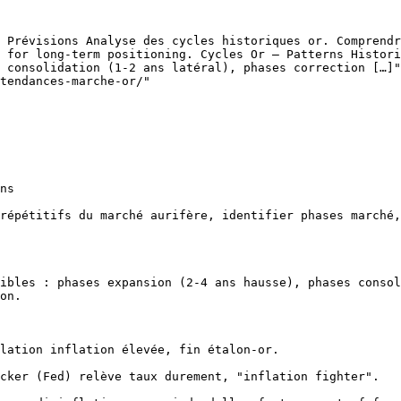
 Prévisions Analyse des cycles historiques or. Comprendr
 for long-term positioning. Cycles Or – Patterns Histori
 consolidation (1-2 ans latéral), phases correction […]"

tendances-marche-or/"

ns

répétitifs du marché aurifère, identifier phases marché,
ibles : phases expansion (2-4 ans hausse), phases consol
on.

lation inflation élevée, fin étalon-or.

cker (Fed) relève taux durement, "inflation fighter".
