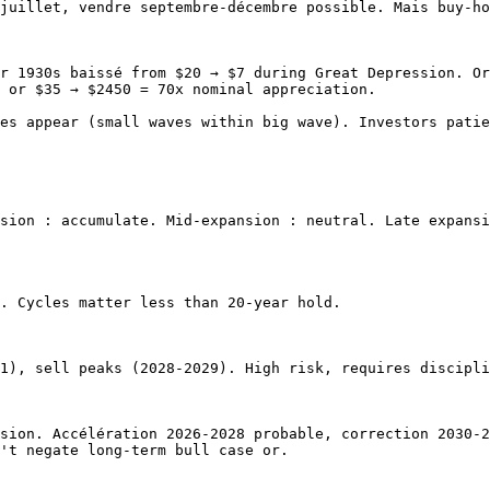
juillet, vendre septembre-décembre possible. Mais buy-ho
r 1930s baissé from $20 → $7 during Great Depression. Or
 or $35 → $2450 = 70x nominal appreciation.

es appear (small waves within big wave). Investors patie
sion : accumulate. Mid-expansion : neutral. Late expansi
. Cycles matter less than 20-year hold.

1), sell peaks (2028-2029). High risk, requires discipli
sion. Accélération 2026-2028 probable, correction 2030-2
't negate long-term bull case or.
