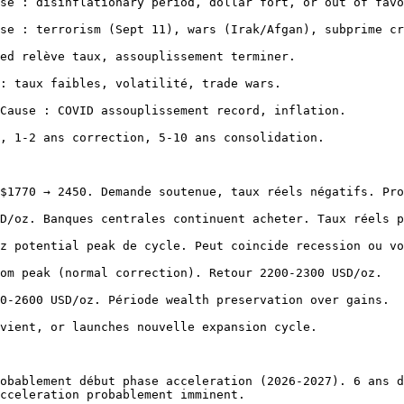
se : disinflationary period, dollar fort, or out of favo
se : terrorism (Sept 11), wars (Irak/Afgan), subprime cr
ed relève taux, assouplissement terminer.

: taux faibles, volatilité, trade wars.

Cause : COVID assouplissement record, inflation.

, 1-2 ans correction, 5-10 ans consolidation.

$1770 → 2450. Demande soutenue, taux réels négatifs. Pro
D/oz. Banques centrales continuent acheter. Taux réels p
z potential peak de cycle. Peut coincide recession ou vo
om peak (normal correction). Retour 2200-2300 USD/oz.

0-2600 USD/oz. Période wealth preservation over gains.

vient, or launches nouvelle expansion cycle.

obablement début phase acceleration (2026-2027). 6 ans d
cceleration probablement imminent.
