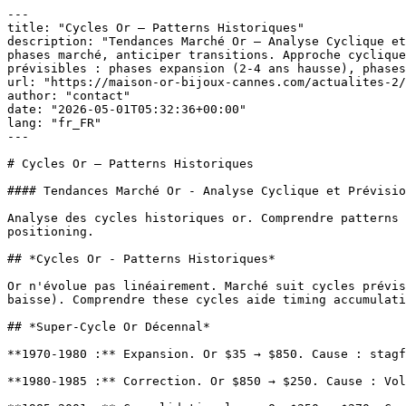
---

title: "Cycles Or – Patterns Historiques"

description: "Tendances Marché Or – Analyse Cyclique et
phases marché, anticiper transitions. Approche cyclique
prévisibles : phases expansion (2-4 ans hausse), phases
url: "https://maison-or-bijoux-cannes.com/actualites-2/
author: "contact"

date: "2026-05-01T05:32:36+00:00"

lang: "fr_FR"

---

# Cycles Or – Patterns Historiques

#### Tendances Marché Or - Analyse Cyclique et Prévisio
Analyse des cycles historiques or. Comprendre patterns 
positioning.

## *Cycles Or - Patterns Historiques*

Or n'évolue pas linéairement. Marché suit cycles prévis
baisse). Comprendre these cycles aide timing accumulati
## *Super-Cycle Or Décennal*

**1970-1980 :** Expansion. Or $35 → $850. Cause : stagf
**1980-1985 :** Correction. Or $850 → $250. Cause : Vol