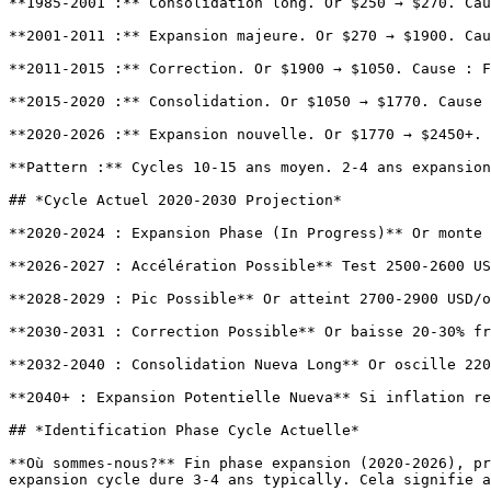
**1985-2001 :** Consolidation long. Or $250 → $270. Cau
**2001-2011 :** Expansion majeure. Or $270 → $1900. Cau
**2011-2015 :** Correction. Or $1900 → $1050. Cause : F
**2015-2020 :** Consolidation. Or $1050 → $1770. Cause 
**2020-2026 :** Expansion nouvelle. Or $1770 → $2450+. 
**Pattern :** Cycles 10-15 ans moyen. 2-4 ans expansion
## *Cycle Actuel 2020-2030 Projection*

**2020-2024 : Expansion Phase (In Progress)** Or monte 
**2026-2027 : Accélération Possible** Test 2500-2600 US
**2028-2029 : Pic Possible** Or atteint 2700-2900 USD/o
**2030-2031 : Correction Possible** Or baisse 20-30% fr
**2032-2040 : Consolidation Nueva Long** Or oscille 220
**2040+ : Expansion Potentielle Nueva** Si inflation re
## *Identification Phase Cycle Actuelle*

**Où sommes-nous?** Fin phase expansion (2020-2026), pr
expansion cycle dure 3-4 ans typically. Cela signifie a