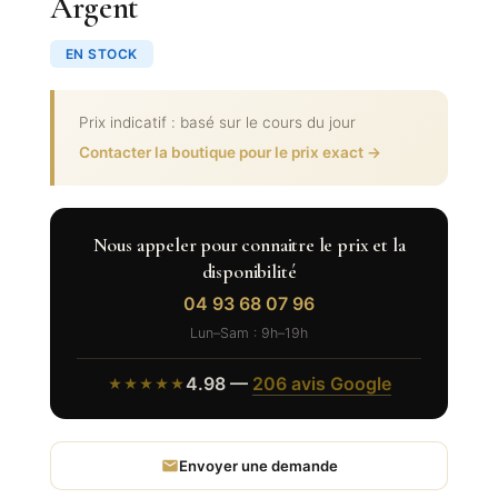
Argent
EN STOCK
Prix indicatif : basé sur le cours du jour
Contacter la boutique pour le prix exact →
Nous appeler pour connaitre le prix et la
disponibilité
04 93 68 07 96
Lun–Sam : 9h–19h
4.98 —
206 avis Google
★★★★★
Envoyer une demande