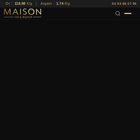
Or :
118.88
€/g
|
Argent :
1.74
€/g
04 93 68 07 96