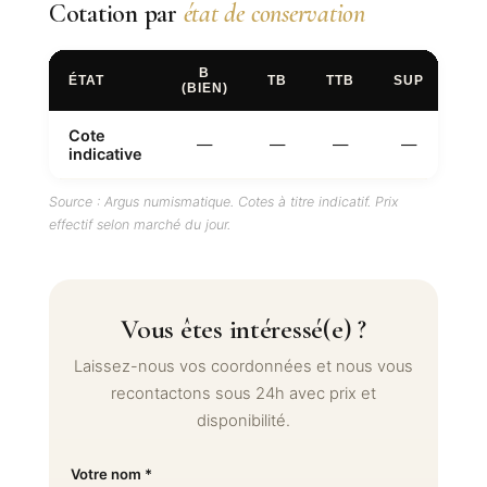
Cotation par
état de conservation
B
ÉTAT
TB
TTB
SUP
FD
(BIEN)
Cote
—
—
—
—
—
indicative
Source : Argus numismatique. Cotes à titre indicatif. Prix
effectif selon marché du jour.
Vous êtes intéressé(e) ?
Laissez-nous vos coordonnées et nous vous
recontactons sous 24h avec prix et
disponibilité.
Votre nom *