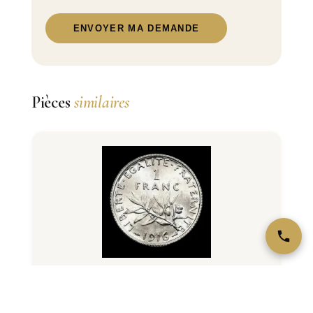
ENVOYER MA DEMANDE
Pièces
similaires
1 Franc Semeuse Argent
Petite sœur de la 2 Francs. Argent 835‰, 5 g, 23