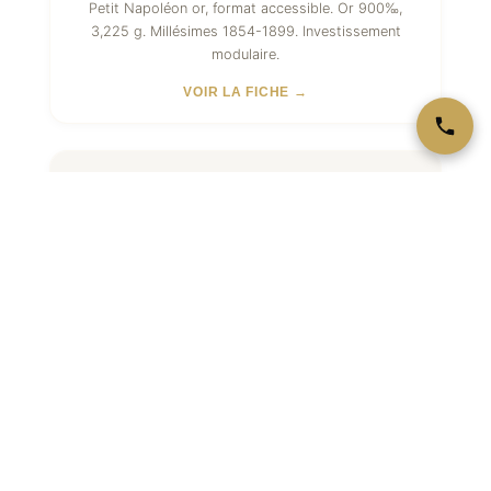
Petit Napoléon or, format accessible. Or 900‰,
3,225 g. Millésimes 1854-1899. Investissement
modulaire.
VOIR LA FICHE →
Philharmonique 1 Once Argent
Pièce d'investissement autrichienne en euros. Argent
999‰, 1 once. Hommage Philharmonique de Vienne.