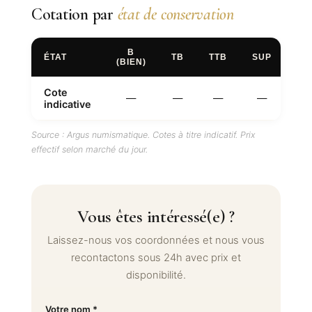
Cotation par
état de conservation
B
ÉTAT
TB
TTB
SUP
FD
(BIEN)
Cote
—
—
—
—
—
indicative
Source : Argus numismatique. Cotes à titre indicatif. Prix
effectif selon marché du jour.
Vous êtes intéressé(e) ?
Laissez-nous vos coordonnées et nous vous
recontactons sous 24h avec prix et
disponibilité.
Votre nom *