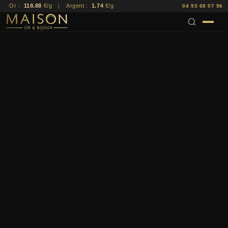
Or :
118.88
€/g
|
Argent :
1.74
€/g
04 93 68 07 96