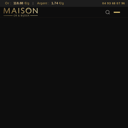
Or :
118.88
€/g
|
Argent :
1.74
€/g
04 93 68 07 96