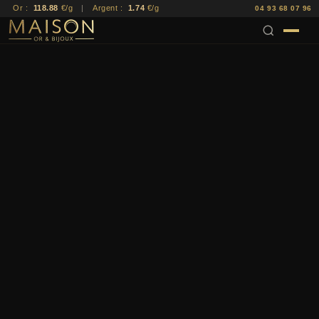
Or :
118.88
€/g
|
Argent :
1.74
€/g
04 93 68 07 96