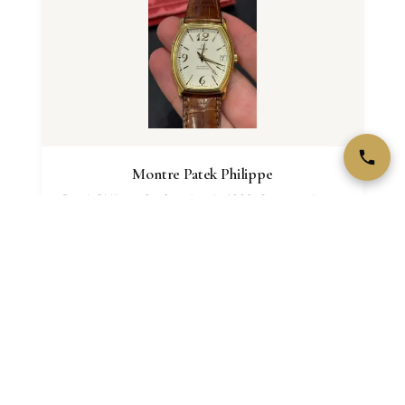
Montre Patek Philippe
Patek Philippe Genève depuis 1839. Summum haute
horlogerie. Nautilus, Calatrava, Aquanaut.
VOIR LA FICHE →
Voir aussi