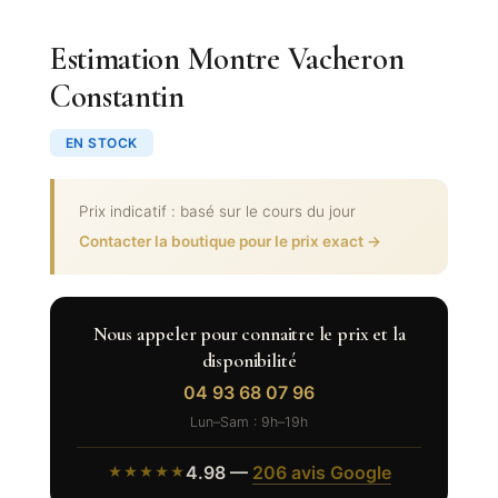
Estimation Montre Vacheron
Constantin
EN STOCK
Prix indicatif : basé sur le cours du jour
Contacter la boutique pour le prix exact →
Nous appeler pour connaitre le prix et la
disponibilité
04 93 68 07 96
Lun–Sam : 9h–19h
4.98 —
206 avis Google
★★★★★