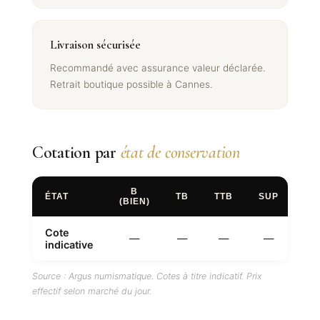
Livraison sécurisée
Recommandé avec assurance valeur déclarée.
Retrait boutique possible à Cannes.
Cotation par
état de conservation
B
ÉTAT
TB
TTB
SUP
FD
(BIEN)
Cote
—
—
—
—
—
indicative
Source : Argus numismatique. Cotes à titre indicatif. Prix
effectif selon marché du jour.