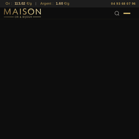
Or :
113.02
€/g
|
Argent :
1.60
€/g
04 93 68 07 96