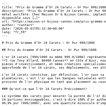
---
title: "Prix du Gramme d’Or 24 Carats – Or Pur 999/1000"
description: "Prix du Gramme d’Or 24 Carats – Or Pur 999/1000 L’or 24 carats (999/1000 ou même 999.9/1000) représente la manifestation la plus haute de pureté du métal aurifère. Chez Maison Or & Bijoux Cannes, implantée à 5 rue Tony Allard, 06400 Cannes en Côte d’Azur, nous proposons une collection exhaustive d’or 24 carats disponible sous […]"
url: "https://maison-or-bijoux-cannes.com/prix-gramme-or-24k/"
author: "contact"
date: "2026-05-01T05:32:36+00:00"
lang: "fr_FR"
---

# Prix du Gramme d’Or 24 Carats – Or Pur 999/1000

## Prix du Gramme d'Or 24 Carats - Or Pur 999/1000

L'or 24 carats (999/1000 ou même 999.9/1000) représente la manifestation la plus haute de pureté du métal aurifère. Chez **Maison Or & Bijoux Cannes**, implantée à **5 rue Tony Allard, 06400 Cannes** en Côte d'Azur, nous proposons une collection exhaustive d'or 24 carats disponible sous toutes ses formes : lingots ultra-purs, pièces d'investissement, et même créations spécialisées pour ceux cherchant l'or dans sa forme la plus immaculée. Ce document vous oriente vers une compréhension approfonde de l'or 24 carats, ses déploiements, ses attraits et la meilleure façon d'en tirer parti pour votre portefeuille de placements.

L'or 24 carats constitue, par définition, l'or sous sa manifestation la plus authentique, possédant à peine 0,1% d'impuretés. C'est l'or qui s'insère dans les normes planétaires, c'est l'or que les banques nationales entreposent dans leurs coffres sécurisés, et c'est l'or que les investisseurs conscients favorisent. Quand vous procurez de l'or physique en tant que placement ou couverture inflationniste, vous procurez essentiellement de l'or 24 carats.

### Qu'est-ce que l'Or 24 Carats Précisément?

Le système des carats pour mesurer la pureté de l'or divise l'or authentique en 24 portions. Par conséquent, 24 carats correspond à 24 portions d'or authentique sur 24 portions envisageables, c'est-à-dire 100% d'or authentique (ou 999.9/1000 en notation millésimale). Concrètement, l'or 24 carats commercialisé est ordinairement 99,9% pur (999/1000), avec une quantité minuscule d'impuretés inévitables du procédé de raffinage.

Pourquoi non 100% pur absolument? Simplement parce qu'il s'avère quasi irréalisable de raffiner l'or au-delà de 99,99% pureté avec les technologies usuelles. Et franchement, cela ne s'avère pas indispensable. L'or 999/1000 ou 999.9/1000 demeure assez pur pour chaque application fonctionnelle. Les portions infimes restantes de 0,1% peuvent constituer d'autres métaux précieux (argent, cuivre) ou simplement des impuretés du procédé.

En contraste, l'or 18 carats renferme 18 portions d'or authentique et 6 portions d'autres métaux, soit 750/1000 (75% d'or authentique). L'or 14 carats renferme 14 portions d'or authentique et 10 portions d'alliages, soit 585/1000 (58,5%). Ces mêlanges avec d'autres métaux (cuivre, argent, zinc, palladium) transforment les propriétés de l'or : sa teinte, sa robustesse, sa malléabilité.

Pour un placement aurifère, l'or 24 carats s'avère continuellement le meilleur choix. Plus la pureté s'élève, plus la valeur s'articule directement autour du cours spot de l'or dépourvu de "dilatation" d'alliages. Un gramme d'or 24 carats vaut invariablement exactement 99,99% du poids de l'or authentique. Un gramme d'or 18 carats ne vaut que 75% du poids de l'or authentique.

### Tarif Actuel - Or 24 Carats

| **Or 24K au gramme** | **--,-- €** |
|---|---|
| **Or 24K par once troy** | **--,-- €** |
| **Or 24K par kilo** | **--,-- €** |
| **Lingot 24K 100g** | **--,-- €** |
| **Lingot 24K 500g** | **--,-- €** |
| **Lingot 24K 1kg** | **--,-- €** |

### Justifications du Choix de l'Or 24 Carats pour l'Investissement

La raison fondamentale réside dans la **pureté et la transparence intrinsèque**. Quand vous procurez un gramme d'or 24 carats, vous détenez rigoureusement : quasiment 1 gramme (99,99%) d'or authentique. Quand vous procurez un gramme d'or 18 carats, vous ne possédez que 0,75 grammes d'or authentique, les restes constituant du cuivre ou d'autres métaux de bien moindre importance.

L'or 24 carats offre également la **liquidité maximale accessible**. N'importe quel revendeur aurifère planétaire admettra de l'or 24 carats sans hésitation. Les lingots aurifères 24 carats s'avèrent les plus transigés universellement. Si vous aviez nécessité de vendre avec réactivité en situation critique, l'or 24 carats s'échange en quelques heures auprès de pratiquement n'importe quel revendeur ou institution financière. L'or à moindre pureté peut présenter plus d'obstacles lors de la commercialisation et occasionner des délais.

L'or 24 carats propose aussi les **primes minimales sur le cours spot**. Bien que chaque or physique comporte des primes (coûts de raffinage, validation, marge du revendeur), les primes pour l'or 24 carats pur demeurent généralement réduites par rapport aux alliages. Un lingot 24 carats de 100 grammes peut supporter une prime de 3-5%, tandis qu'une pièce 18 carats ou inférieure peut supporter une prime de 8-12% car le raffinage de ces alliages s'avère plus sophistiqué.

Enfin, l'or 24 carats assure une **reconnaissances universelle** et une **protection maximale contre l'inflation**. Dans un univers avec perturbations monétaires ou crises économiques, l'or 24 carats jouit d'une approbation mondiale comme moyen de constitution de valeur. En France, en Europe, en Asie, en Amérique, l'or 24 carats demeure identiquement apprécié et accepté.

### Les Formes d'Or 24 Carats Accessibles

**Lingots aurifères 24 carats :** C'est le format prédominant pour le placement aurifère pur. Du lingot de 1 gramme au lingot de kilogramme, en passant par les barres LBMA de 12,5 kilogrammes, tous se présentent en or 24 carats. Ces lingots proviennent de raffineries agréées mondialement (PAMP, Heraeus, Valcambi, etc.). Chaque lingot dispose d'une attestation pour son poids et sa pureté précis.

**Pièces d'or 24 carats :** La plupart des pièces d'or d'investissement reconnues sur le plan planétaire se composent en or 24 carats ou très semblable (999 ou 999.9/1000). L'American Eagle, le Maple Leaf canadien, la Britannia britannique disposent tous de la composition or 24 carats (999.9/1000 pour les deux dernières). Le Krugerrand, bien que catalogué comme 999/1000, s'intègre dans cette catégorie de pureté maximale.

**Créations en or 24 carats :** Pour ceux aspiring à marier placement et esthétique, l'or 24 carats se travaille en créations fines. Colliers, bracelets, bagues en or 24 carats conservent la valeur de placement tout en restant portables. Néanmoins, l'or 24 carats s'avère extrêmement malléable et ductile, donc les créations 24 carats jouissent de moins grande robustesse que les créations 18 carats. Chez Maison Or & Bijoux Cannes, nous avons des sélections spécialisées de créations 24 carats destinées aux investisseurs et accumulateurs.

### Calcul du Tarif au Gramme d'Or 24 Carats

Le tarif au gramme d'or 24 carats s'élabore très simplement : on récupère le cours spot de l'or (ordinairement énoncé en dollars par once troy), on le convertit en euros et en grammes, puis on ajoute la prime.

À titre d'exemple, si le spot de l'or s'élève à 2 000 dollars par once troy :

1\. Une once troy = 31,1035 grammes
2\. 2 000 dollars / 31,1035 grammes = 64,30 dollars par gramme
3\. Conversion en euros (au cours instantané, disons 1 USD = 0,92 EUR) = 59,15 euros par gramme
4\. Prime de raffinage/revendeur (par exemple 3%) = 59,15 × 1,03 = 60,92 euros par gramme

C'est le tarif que vous vous acquitteriez pour l'or 24 carats à cet instant, antérieurement à frais administratifs additionnels et protections assurantielles.

Pour les lingots et pièces spécifiques, le tarif complet = tarif au gramme × poids précis de l'article, plus une prime se modulant en fonction du format (les formats minuscules supportent des primes plus importantes, les formats massifs supportent des primes réduites).

### Pureté Élevée : L'Or 999.9/1000

Au-delà du standard d'or 24 carats (999/1000), il subsiste une pureté encore plus haute : l'or 999.9/1000, parfois dénommé "or ultra-pur" ou "or cinq-neufs". Cette pureté extraordinaire s'acquiert via des méthodes de raffinage avancées. Simplement quelques raffineries planétaires jouissent de la capacité à fabriquer de l'or 999.9/1000 de manière fiable.

L'or 999.9/1000 s'avère particulièrement recherché :

\- Par les banques nationales et les entités de standing, qui imposent la plus haute pureté pour leurs réserves
\- Par les industriels électroniques et les filières high-tech, qui exigent de l'or ultra-pur pour les éléments sensibles
\- Par les accumulateurs et investisseurs les plus consciencieux, qui préfèrent "le meilleur"
\- Par certains états qui frappent leurs pièces d'or emblématiques en 999.9/1000

La variation de tarif entre l'or 999/1000 et l'or 999.9/1000 s'avère minuscule (quelques centimes par gramme ordinairement), ce qui en fait un choix logique pour les investissements importants. Si vous procurez un lingot de 1 kilogramme, la variation de 0,09% de pureté supplémentaire coûte entre 1 et 5 euros uniquement, cependant amplifie la crédibilité et la liquidité latente du lingot.

### Or 24K Opposé aux Autres Puretés - Évaluation Détaillée

**Or 24K (999/1000) :** 99,9% d'or authentique. Le choix usuel pour le placement. Primes minimes (3-5% pour les lingots). Liquidité exceptionnelle. Reconnaissances planétaire. C'est le meilleur choix pour 99% des investisseurs.

**Or 22K (917/1000) :** 91,7% d'or authentique. Moins banal cependant toujours authentique au-delà de 90%. Très prisé en Inde et en Asie du Sud. Moins liquide en Europe. Prime légèrement supérieure.

**Or 18K (750/1000) :** 75% d'or authentique. L'étalon pour la joaillerie finie en France. Plus robuste que l'or 24K cependant moins authentique. Pour un placement, l'or 18K s'avère acceptable cependant moins idéal que l'or 24K.

**Or 14K (585/1000) :** 58,5% d'or auth