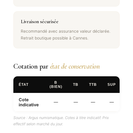
Livraison sécurisée
Recommandé avec assurance valeur déclarée.
Retrait boutique possible à Cannes.
Cotation par
état de conservation
B
ÉTAT
TB
TTB
SUP
FD
(BIEN)
Cote
—
—
—
—
—
indicative
Source : Argus numismatique. Cotes à titre indicatif. Prix
effectif selon marché du jour.