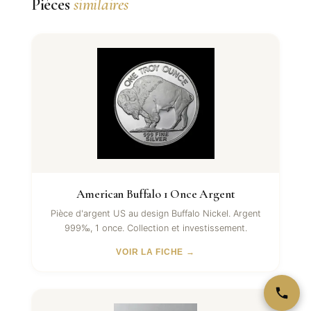
Pièces
similaires
American Buffalo 1 Once Argent
Pièce d'argent US au design Buffalo Nickel. Argent
999‰, 1 once. Collection et investissement.
VOIR LA FICHE →