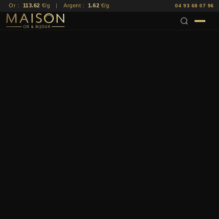
Or :
113.62
€/g
|
Argent :
1.62
€/g
04 93 68 07 96