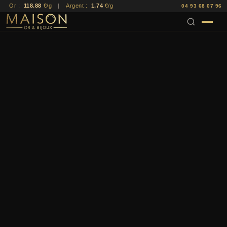
Or :
118.88
€/g
|
Argent :
1.74
€/g
04 93 68 07 96