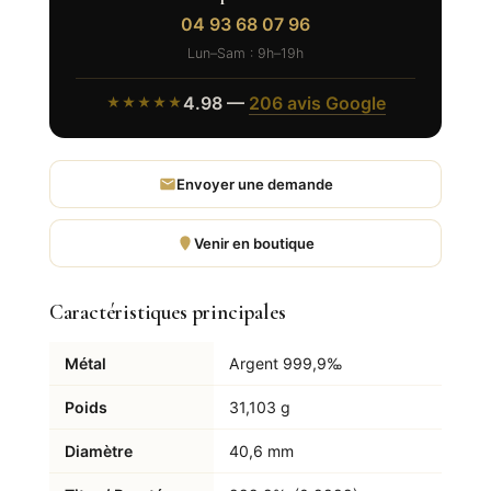
04 93 68 07 96
Lun–Sam : 9h–19h
4.98 —
206 avis Google
★★★★★
Envoyer une demande
Venir en boutique
Caractéristiques principales
Métal
Argent 999,9‰
Poids
31,103 g
Diamètre
40,6 mm