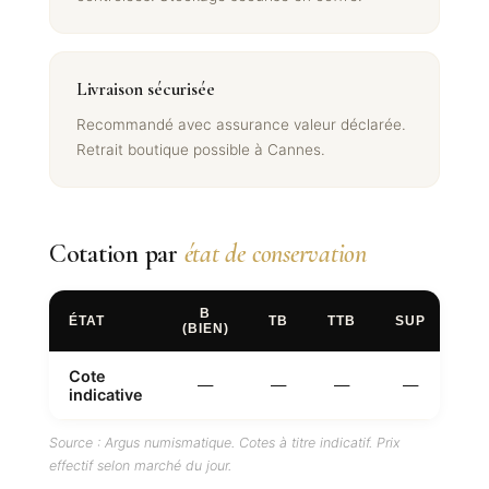
Livraison sécurisée
Recommandé avec assurance valeur déclarée.
Retrait boutique possible à Cannes.
Cotation par
état de conservation
B
ÉTAT
TB
TTB
SUP
FD
(BIEN)
Cote
—
—
—
—
—
indicative
Source : Argus numismatique. Cotes à titre indicatif. Prix
effectif selon marché du jour.