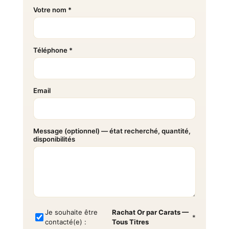
Votre nom *
Téléphone *
Email
Message (optionnel) — état recherché, quantité,
disponibilités
Je souhaite être
Rachat Or par Carats —
*
contacté(e) :
Tous Titres