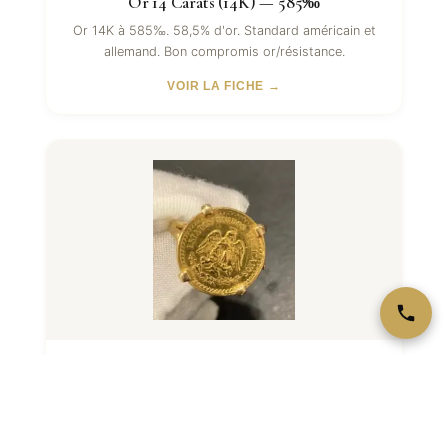
Or 14 Carats (14K) — 585‰
Or 14K à 585‰. 58,5% d'or. Standard américain et
allemand. Bon compromis or/résistance.
VOIR LA FICHE →
Or 18 Carats (18K) — 750‰
Or 18K à 750‰. 75% d'or. Standard haute bijouterie
France/Europe. Poinçon Tête d'Aigle.