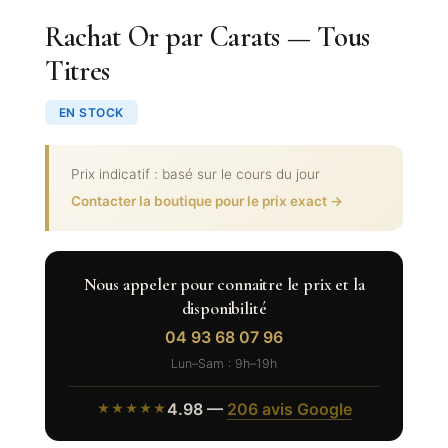
Rachat Or par Carats — Tous
Titres
EN STOCK
Prix indicatif : basé sur le cours du jour
Contacter la boutique pour le prix exact →
Nous appeler pour connaitre le prix et la
disponibilité
04 93 68 07 96
Lun–Sam : 9h–19h
4.98 —
206 avis Google
★★★★★