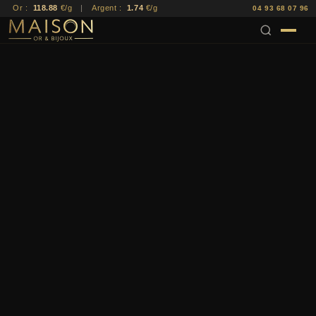
Or :
118.88
€/g
|
Argent :
1.74
€/g
04 93 68 07 96