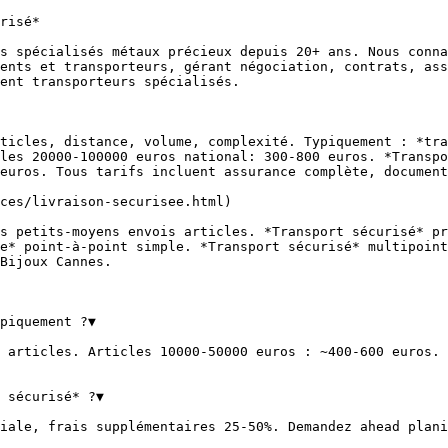
risé*

s spécialisés métaux précieux depuis 20+ ans. Nous conna
ents et transporteurs, gérant négociation, contrats, ass
ent transporteurs spécialisés.

ticles, distance, volume, complexité. Typiquement : *tra
les 20000-100000 euros national: 300-800 euros. *Transpo
euros. Tous tarifs incluent assurance complète, document
ces/livraison-securisee.html)

s petits-moyens envois articles. *Transport sécurisé* pr
e* point-à-point simple. *Transport sécurisé* multipoint
Bijoux Cannes.

piquement ?▼

 articles. Articles 10000-50000 euros : ~400-600 euros. 
 sécurisé* ?▼

iale, frais supplémentaires 25-50%. Demandez ahead plani