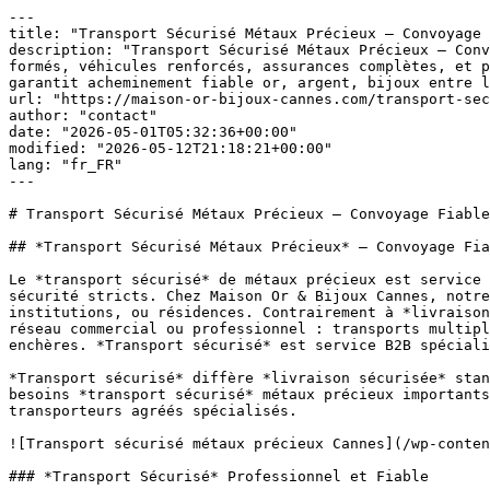
---

title: "Transport Sécurisé Métaux Précieux — Convoyage 
description: "Transport Sécurisé Métaux Précieux — Conv
formés, véhicules renforcés, assurances complètes, et p
garantit acheminement fiable or, argent, bijoux entre l
url: "https://maison-or-bijoux-cannes.com/transport-sec
author: "contact"

date: "2026-05-01T05:32:36+00:00"

modified: "2026-05-12T21:18:21+00:00"

lang: "fr_FR"

---

# Transport Sécurisé Métaux Précieux — Convoyage Fiable
## *Transport Sécurisé Métaux Précieux* — Convoyage Fia
Le *transport sécurisé* de métaux précieux est service 
sécurité stricts. Chez Maison Or & Bijoux Cannes, notre
institutions, ou résidences. Contrairement à *livraison
réseau commercial ou professionnel : transports multipl
enchères. *Transport sécurisé* est service B2B spéciali
*Transport sécurisé* diffère *livraison sécurisée* stan
besoins *transport sécurisé* métaux précieux importants
transporteurs agréés spécialisés.

![Transport sécurisé métaux précieux Cannes](/wp-conten
### *Transport Sécurisé* Professionnel et Fiable
