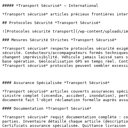
##### *Transport Sécurisé* — International

*Transport sécurisé* articles précieux frontières inter
## Protocoles Sécurité *Transport Sécurisé*

![Protocoles sécurité transport](/wp-content/uploads/im
### Mesures Sécurité Strictes *Transport Sécurisé*

*Transport sécurisé* respecte protocoles sécurité exigé
sécurité. Conducteurs/accompagnateurs formés techniques
changent imprévisibilité. Véhicule jamais laissé sans s
base opération. Géolocalisation GPS en temps réel. Cont
*Transport sécurisé* protocoles peuvent sembler excessi
#### Assurance Spécialisée *Transport Sécurisé*

*Transport sécurisé* articles couverts assurances spéci
sinistre complet (incendie, accident, inondation), pert
documenté fait l'objet réclamation formelle auprès assu
#### Documentation *Transport Sécurisé*

*Transport sécurisé* requit documentation complète : co
parties. Inventaire détaillé chaque article (descriptio
Certificats assurance spécialisée. Quittance livraison 