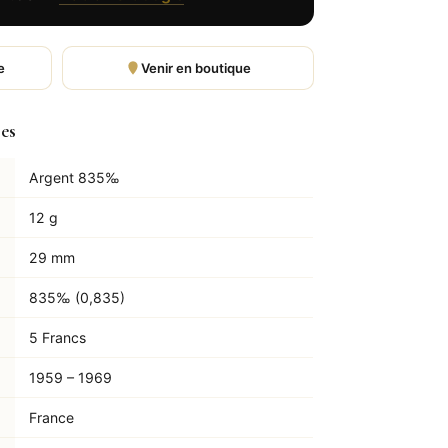
e
Venir en boutique
les
Argent 835‰
12 g
29 mm
835‰ (0,835)
5 Francs
1959 – 1969
France