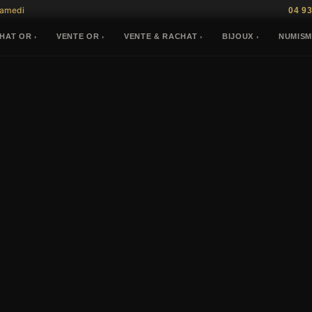
Samedi
04 93
HAT OR
VENTE OR
VENTE & RACHAT
BIJOUX
NUMISM
›
›
›
›