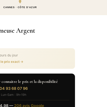
CANNES · CÔTE D’AZUR
emeuse Argent
cours du jour
 le prix exact →
onnaitre le prix et la disponibilité
04 93 68 07 96
Lun–Sam : 9h–19h
4.98 —
206 avis Google