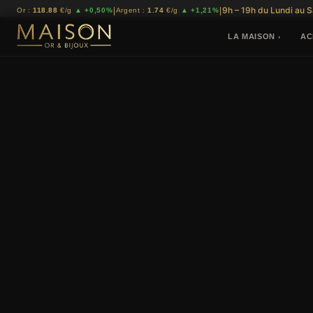
9h – 19h du Lundi au 
|
|
Or :
118.88
€/g
▲ +0,50%
Argent :
1.74
€/g
▲ +1,21%
LA MAISON
AC
›