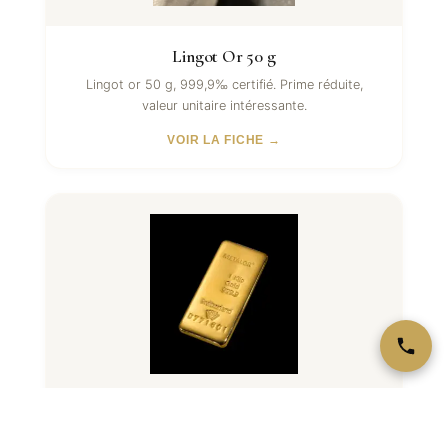
Lingot Or 50 g
Lingot or 50 g, 999,9‰ certifié. Prime réduite,
valeur unitaire intéressante.
VOIR LA FICHE →
Lingot Or 1 kg