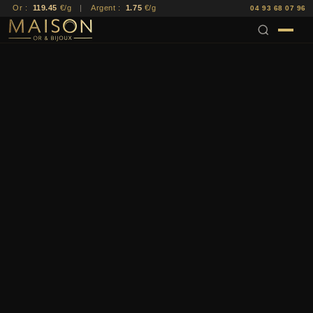
Or :
119.45
€/g
|
Argent :
1.75
€/g
04 93 68 07 96