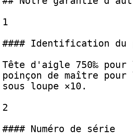
## Notre garantie d'aut
1

#### Identification du 
Tête d'aigle 750‰ pour 
poinçon de maître pour 
sous loupe ×10.

2

#### Numéro de série
