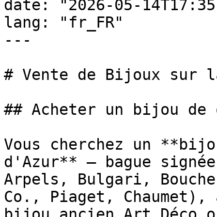
date: "2026-05-14T17:35
lang: "fr_FR"

---

# Vente de Bijoux sur l
## Acheter un bijou de 
Vous cherchez un **bijo
d'Azur** — bague signée
Arpels, Bulgari, Bouche
Co., Piaget, Chaumet), 
bijou ancien Art Déco o