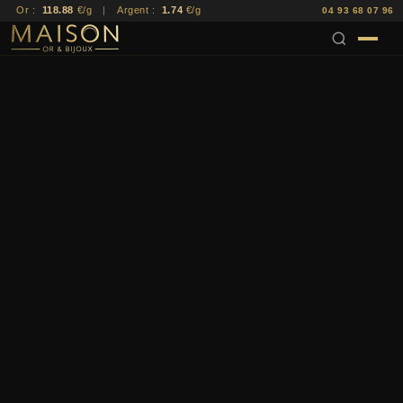
Or :
118.88
€/g
|
Argent :
1.74
€/g
04 93 68 07 96