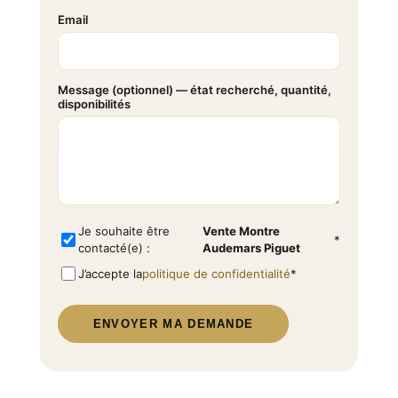
Email
Message (optionnel) — état recherché, quantité,
disponibilités
Je souhaite être
Vente Montre
*
contacté(e) :
Audemars Piguet
J’accepte la
politique de confidentialité
*
ENVOYER MA DEMANDE