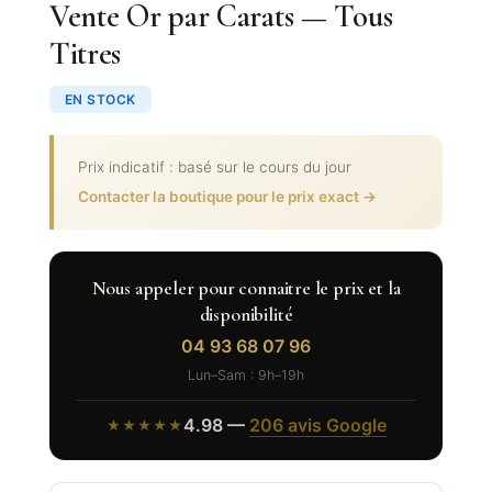
Vente Or par Carats — Tous
Titres
EN STOCK
Prix indicatif : basé sur le cours du jour
Contacter la boutique pour le prix exact →
Nous appeler pour connaitre le prix et la
disponibilité
04 93 68 07 96
Lun–Sam : 9h–19h
4.98 —
206 avis Google
★★★★★