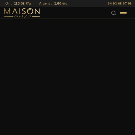
Or :
113.02
€/g
|
Argent :
1.60
€/g
04 93 68 07 96