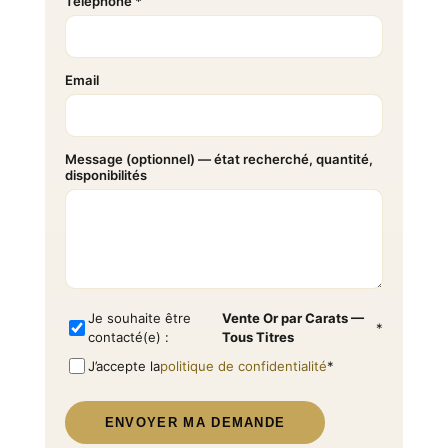
Téléphone *
Email
Message (optionnel) — état recherché, quantité,
disponibilités
Je souhaite être
Vente Or par Carats —
*
contacté(e) :
Tous Titres
J’accepte la
politique de confidentialité
*
ENVOYER MA DEMANDE