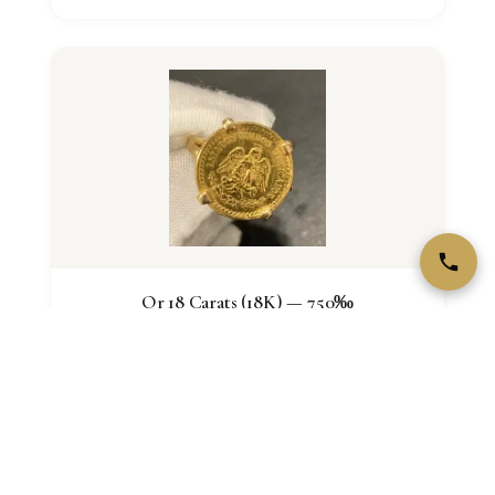
Or 18 Carats (18K) — 750‰
Or 18K à 750‰. 75% d'or. Standard haute bijouterie
France/Europe. Poinçon Tête d'Aigle.
VOIR LA FICHE →