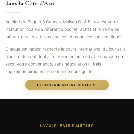
dans la Côte d’Azur
Au pied du Suquet à Cannes, Maison Or & Bijoux est votre
institution locale de référence pour le rachat et la vente de
métaux précieux, bijoux anciens et monnaies numismatiques.
Chaque estimation respecte le cours international du jour et la
plus stricte confidentialité. Paiement immédiat en banque ou
selon votre convenance, sans négociation ni frais
supplémentaires. Votre confiance nous guide.
DÉCOUVRIR NOTRE HISTOIRE
SAVOIR-FAIRE MÉTIER