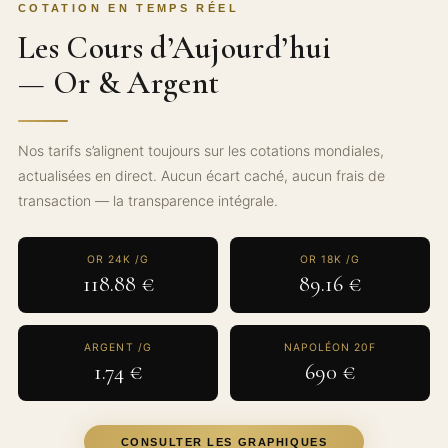
COTATION EN TEMPS RÉEL
Les Cours d’Aujourd’hui
— Or & Argent
Nos tarifs s’alignent toujours sur les cotations mondiales,
actualisées en direct. Aucun écart caché, aucun frais de
transaction — la transparence intégrale.
OR 24K /G
OR 18K /G
118.88 €
89.16 €
ARGENT /G
NAPOLÉON 20F
1.74 €
690 €
CONSULTER LES GRAPHIQUES