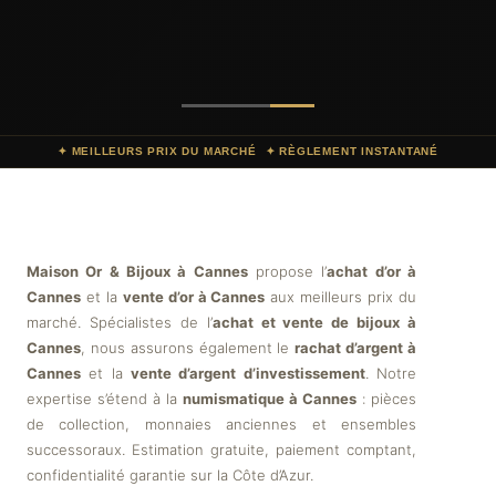
✦ MEILLEURS PRIX DU MARCHÉ
✦ RÈGLEMENT INSTANTANÉ
Maison Or & Bijoux à Cannes
propose l’
achat d’or à
Cannes
et la
vente d’or à Cannes
aux meilleurs prix du
marché. Spécialistes de l’
achat et vente de bijoux à
Cannes
, nous assurons également le
rachat d’argent à
Cannes
et la
vente d’argent d’investissement
. Notre
expertise s’étend à la
numismatique à Cannes
: pièces
de collection, monnaies anciennes et ensembles
successoraux. Estimation gratuite, paiement comptant,
confidentialité garantie sur la Côte d’Azur.