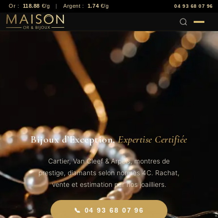
Or :
118.88
€/g
|
Argent :
1.74
€/g
04 93 68 07 96
Bijoux d’Exception,
Expertise Certifiée
Cartier, Van Cleef & Arpels, montres de
prestige, diamants selon normes 4C. Rachat,
vente et estimation par nos joailliers.
📞 04 93 68 07 96