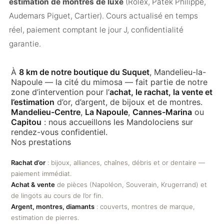
estimation de montres de luxe
(Rolex, Patek Philippe,
Audemars Piguet, Cartier). Cours actualisé en temps
réel, paiement comptant le jour J, confidentialité
garantie.
À
8 km de notre boutique du Suquet
, Mandelieu-la-
Napoule — la cité du mimosa — fait partie de notre
zone d’intervention pour l’
achat, le rachat, la vente et
l’estimation
d’or, d’argent, de bijoux et de montres.
Mandelieu-Centre
,
La Napoule
,
Cannes-Marina
ou
Capitou
: nous accueillons les Mandolociens sur
rendez-vous confidentiel.
Nos prestations
Rachat d’or
: bijoux, alliances, chaînes, débris et or dentaire —
paiement immédiat.
Achat & vente
de pièces (Napoléon, Souverain, Krugerrand) et
de lingots au cours de l’or fin.
Argent, montres, diamants
: couverts, montres de marque,
estimation de pierres.