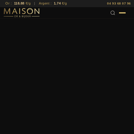
Or :
118.88
€/g
|
Argent :
1.74
€/g
04 93 68 07 96