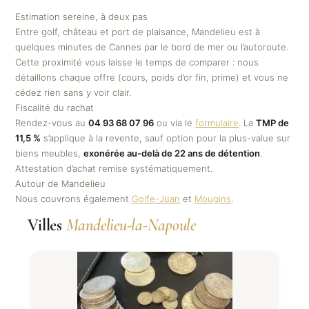
Estimation sereine, à deux pas
Entre golf, château et port de plaisance, Mandelieu est à
quelques minutes de Cannes par le bord de mer ou l’autoroute.
Cette proximité vous laisse le temps de comparer : nous
détaillons chaque offre (cours, poids d’or fin, prime) et vous ne
cédez rien sans y voir clair.
Fiscalité du rachat
Rendez-vous au
04 93 68 07 96
ou via le
formulaire
. La
TMP de
11,5 %
s’applique à la revente, sauf option pour la plus-value sur
biens meubles,
exonérée au-delà de 22 ans de détention
.
Attestation d’achat remise systématiquement.
Autour de Mandelieu
Nous couvrons également
Golfe-Juan
et
Mougins
.
Villes
Mandelieu-la-Napoule