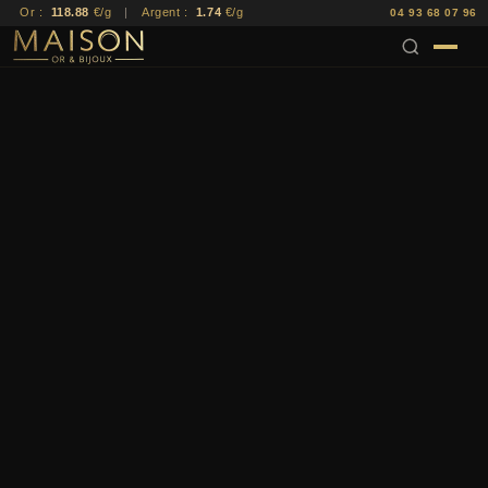
Or :
118.88
€/g
|
Argent :
1.74
€/g
04 93 68 07 96