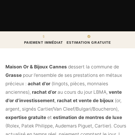
PAIEMENT IMMÉDIAT
ESTIMATION GRATUITE
Maison Or & Bijoux Cannes
dessert la commune de
Grasse
pour l’ensemble de ses prestations en métaux
précieux :
achat d’or
(lingots, pièces, monnaies
anciennes),
rachat d’or
au cours du jour LBMA,
vente
d’or d’investissement
,
rachat et vente de bijoux
(or,
argent, signés Cartier/Van Cleef/Bulgari/Boucheron),
expertise gratuite
et
estimation de montres de luxe
(Rolex, Patek Philippe, Audemars Piguet, Cartier). Cours
actualisé en temps réel, paiement comptant le jour J,