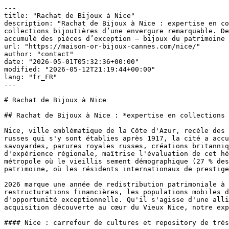
---
title: "Rachat de Bijoux à Nice"
description: "Rachat de Bijoux à Nice : expertise en collections aristocratiques et héritages méditerranéens Nice, ville emblématique de la Côte d’Azur, recèle des collections bijoutières d’une envergure remarquable. Depuis l’époque de la Belle Époque jusqu’aux dynasties russes qui s’y sont établies après 1917, la cité a accumulé des pièces d’exception – bijoux du patrimoine italien antérieur […]"
url: "https://maison-or-bijoux-cannes.com/nice/"
author: "contact"
date: "2026-05-01T05:32:36+00:00"
modified: "2026-05-12T21:19:44+00:00"
lang: "fr_FR"
---

# Rachat de Bijoux à Nice

## Rachat de Bijoux à Nice : *expertise en collections aristocratiques et héritages méditerranéens*

Nice, ville emblématique de la Côte d'Azur, recèle des collections bijoutières d'une envergure remarquable. Depuis l'époque de la Belle Époque jusqu'aux dynasties russes qui s'y sont établies après 1917, la cité a accumulé des pièces d'exception - bijoux du patrimoine italien antérieur à 1860, ornements provenant de familles savoyardes, parures royales russes, créations britanniques raffinées, et trésors du quartier pittoresque du Cours Saleya. Maison Or & Bijoux, grâce à deux décennies d'expérience régionale, maîtrise l'évaluation de cet héritage bijoutier complexe et multifacette. Nos experts comprennent les dimensions humaines particulières : une métropole où le vieillis sement démographique (27 % des habitants dépassent 65 ans) crée des transitions générationnelles, où les familles réorganisent leur patrimoine, où les résidents internationaux de prestige revisitent leurs acquisitions.

2026 marque une année de redistribution patrimoniale à Nice. Les héritiers reçoivent des collections sans documentation originale, les couples opèrent des restructurations financières, les populations mobiles décident de convertir leurs actifs en liquidités. Les niveaux records des cotations aurifères créent une fenêtre d'opportunité exceptionnelle. Qu'il s'agisse d'une alliance provenant de la noblesse russe du début du XXe siècle, d'un héritage familial niçois ancien, ou d'une acquisition découverte au cœur du Vieux Nice, notre expertise implique de saisir la richesse historique et culturelle qui caractérise chaque pièce.

#### Nice : carrefour de cultures et repository de trésors patrimoniaux intergénérationnels

La démographie niçoise composée de résidents établis de longue date (50+ ans en majorité), de retraités quittant Paris ou Lyon, de dynasties russes installées sur trois ou quatre générations, crée un écosystème particulier d'accumulation bijoutière. Les pièces ne sont pas acquises par hasard — elles marquent des moments de vie importants, des alliances matrimoniales, des célébrations significatives, et proviennent souvent des ateliers prestigieux disséminés rue d'Antibes ou le long de la Promenade mythique. Chaque bijou niçois représente bien plus qu'un simple objet : il symbolise des décennies de patrimoine, des récits familiaux implicites, et une concentration substantielle de métaux précieux.

![Rachat bijoux — Nice](/wp-content/uploads/images/optimized-bijoux/achat-bijoux-cannes.webp)

### L'héritage des familles russes à Nice : des trésors patrimoniaux inaccessibles

La vague migratoire post-révolution de 1917 a porté plusieurs milliers de la noblesse russe vers Nice et ses rivages accueillants. Arrivant dans leurs exils forcés, ces familles transportaient l'essentiel de leurs richesses matérielles — couronnes de la cour, diadèmes, ensembles de pendentifs provenant du palais des Romanov, parures de famille transmises génération après génération. Aujourd'hui, ces pièces historiques subsistent dans les héritages familiaux, souvent portées par des générations qui en ignorent l'importance ou qui ne les portent simplement pas. Des bagues datant du XIXe siècle, des colliers perlés d'origine russe, des broches Art Déco en or massif : ces trésors dorment actuellement dans des coffres ou des armoires, nécessitant une identification professionnelle et une évaluation digne de leur statut. Maison Or & Bijoux, forte de son expérience avec ce patrimoine spécifique, apprécie cette richesse, respecte les narratifs historiques qu'elle contient, et la valorise avec la précision scientifique qu'elle exige.

 

## Quels bijoux *rachetons-nous* à Nice ?

##### Bijoux Russes & Héritages Aristocratiques

Pièces en provenance de familles russes émigrées — alliances de la cour, pendentifs de noblesse russe, bracelets en or ou platine datant du XIXe-XXe siècles. Poinçons russes, français ou mélangés — nous reconnaissons et évaluons toutes les compositions. L'histoire n'affecte pas la valeur métallique.

##### Bijoux Italiens & Savoyards (Pré-1860)

Pièces niçoises anciennes, particulièrement celles datant d'avant l'annexion de 1860 — colliers, bagues, broches en or italien (800‰, 750‰). Bijoux savoyards traditionnels, objets porteurs de l'identité niçoise historique. Nous rachetons les pièces authentiques avec authenticité et respect.

##### Bijoux Victoriens Britanniques

Héritage de la clientèle britannique qui a fréquenté Nice au XIXe siècle — bagues victoriennes, bracelets épais, pendentifs massifs. Or anglais (9-18K), argent sterling — tous les poinçons britanniques sont reconnus et évalués avec précision.

##### Couverts & Argenterie Ancienne

Couverts de table, services à thé, plateaux, candélabres en argent 925 ou supérieur — héritage fréquent des maisons niçoises bourgeoises. Même noircis ou ternis, l'argent massif conserve 100 % de sa valeur au poids.

##### Or Dentaire & Fragments

Couronnes dentaires, bridges, prothèses en or (40-90 %), ainsi que chaînes cassées, fermoirs isolés, ou fragments hérités dont l'origine a été oubliée. Tous les résidus de métaux précieux méritent une pesée certifiée.

##### Platine & Montres Anciennes

Bijoux en platine 950‰ ou 900‰, montres anciennes en métaux précieux. Le platine, rare et précieux, justifie toujours une expertise approfondie. Pour les montres de valeur horlogère, nous orientons vers des experts spécialisés.

![Bijouterie — Nice](/wp-content/uploads/images/optimized-bijoux/bijouterie-cannes.webp)

### Examen visuel visuel : certitude scientifique pour chaque héritage

À Nice, où les héritages sont souvent complexes et l'origine incertaine, notre expertise (technologie expertise non destructive) détermine la composition exacte de chaque bijou en quelques secondes. Or russe ? Or italien ? Or français ? Platine ? Argent ? L'analyse révèle tout, sans jamais endommager la pièce. Les résultats s'affichent en temps réel, transparents et indiscutables. C'est cette certitude scientifique qui transforme l'hésitation patrimoniale en décision confiante.

 

## Les prix de rachat des bijoux en or *à Nice*

Le prix de rachat de vos bijoux dépend de trois facteurs objectifs : le poids en grammes, le titrage (pureté de l'or ou de l'argent, déterminé par essai à la touche, et le cours mondial du jour. En règle générale, un bijou en or 18 carats (750‰) vous rapportera environ 71 à 74 % du cours de l'or fin au gramme. Pour l'or 14 carats (585‰), comptez environ 55 à 58 %. Pour l'or 9 carats (375‰), le ratio approche 40 %. Ces pourcentages reflètent la composition chimique de chaque alliage : un gramme d'or 750‰ contient effectivement 0,75 gramme d'or pur. Consultez notre page cours en direct pour une estimation préalable.

#### Cours en temps réel

Nos tarifs sont actualisés quotidiennement selon le cours international de l'or, fixé par la LBMA (London Bullion Market Association) deux fois par jour. [Consultez le cours de l'or en direct](/cours-or/) sur notre page dédiée pour connaître la valeur exacte de votre or à l'instant T — fixing du jour, prix au gramme, évolution des 12 derniers mois, et nos tarifs actualisés.

## Notre *processus d'évaluation* — transparent et respectueux

1

#### Accueil & Documentation Historique

Nous vous accueillons dans un espace confidentiel de notre boutique à Cannes (accessible en 30 minutes de Nice via l'A8 + train ou voiture). Vous nous racontez l'histoire de vos bijoux — d'où ils proviennent, depuis quand vous les possédez. Cette contexte nous aide à reconnaître les pièces authentiques et rares. Examen visuel des poinçons et marques de prestige.

2

#### Analyse visuel — Vérification Scientifique

Chaque bijou ou lot est analysé par essai à la touche pour déterminer la composition exacte. Or russe, français, italien ? Platine ? Argent ? L'analyse révèle tout. Les résultats s'affichent devant vous en temps réel — aucune manipulation, aucune surprise.

3

#### Pesée Certifiée & Documentation Notariée

Balance certifiée de précision. Chaque gramme est enregistré. Pour les pièces de valeur ou les héritages contestés, nous pouvons établir un document notarié attestant du poids, de la composition et de la valeur. Documentation formelle si nécessaire pour succession ou partage familial.

4

#### Offre & Paiement Sécurisé

Calcul transparent : poids × titrage × cours du jour. Offre écrite et datée. Libre de refuser. Si acceptation, paiement immédiat (espèces jusqu'à 1 000 €) ou virement bancaire sécurisé en 24-48h. Pour les montants importants, we can arrange wire transfers to Nice-based banks with minimal delay.

![Or et argent investissement](/wp-content/uploads/images/boutique/marchand-or-cannes.jpg)

### Accès facile depuis Nice — 30 minutes via l'A8

Notre boutique à Cannes est accessible en environ 30 minutes de Nice via l'autoroute A8 (sortie Cannes) ou via le train Cannes-Grasse et une navette locale. Pour les résidents niçois qui préfèrent une option plus confortable, nous proposons des consultations en début de matinée ou en fin d'après-midi, permettant une visite couplée avec autre activité régionale — shopping à Cannes, découverte de Grasse, promenade à Cannes. Parking gratuit et espace privé vous attendent.

 

## Sélectionner Maison Or & Bijoux *pour vos collections niçoises*

### Connaissance approfondie des collections russes et des transm