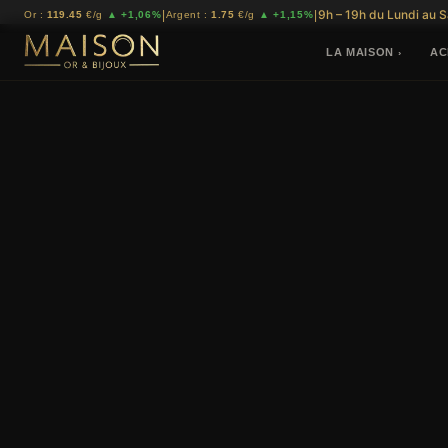
9h – 19h du Lundi au 
|
|
Or :
119.45
€/g
▲ +1,06%
Argent :
1.75
€/g
▲ +1,15%
LA MAISON
AC
›