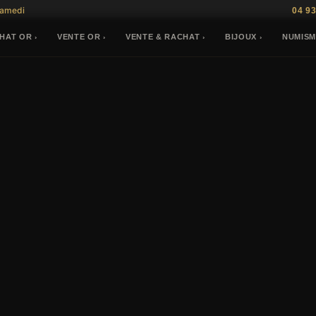
Samedi
04 93
HAT OR
VENTE OR
VENTE & RACHAT
BIJOUX
NUMISM
›
›
›
›