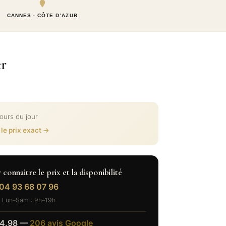
CANNES · CÔTE D’AZUR
er
cours du jour
 le prix exact →
onnaitre le prix et la disponibilité
04 93 68 07 96
Lun–Sam : 9h–19h
4.98 —
206 avis Google